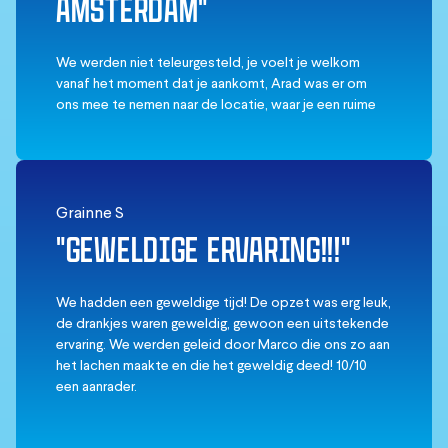
AMSTERDAM"
We werden niet teleurgesteld, je voelt je welkom
vanaf het moment dat je aankomt, Arad was er om
ons mee te nemen naar de locatie, waar je een ruime
keuze aan drankjes hebt voordat je naar de ijsbar gaat.
Eenmaal in de bar zijn er sculpturen van ijs, genoeg
fotomomenten, pak je drankjes snel, want je krijgt het
snel koud.
De moeite waard!
Grainne S
"GEWELDIGE ERVARING!!!"
We hadden een geweldige tijd! De opzet was erg leuk,
de drankjes waren geweldig, gewoon een uitstekende
ervaring. We werden geleid door Marco die ons zo aan
het lachen maakte en die het geweldig deed! 10/10
een aanrader.