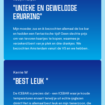
"UNIEKE EN GEWELDIGE
ERVARING"
Mijn moeder, zus en ik bezochten allemaal de Ice bar
en hadden een fantastische tijd! Geen slechte prijs
om van tevoren kaartjes te kopen, waarmee je
verzekerd bent van je plek en drie drankjes. We
bezochten Amsterdam vanuit de VS en we hebben
maar één andere soort ijsbar ergens in Florida gezien,
dus het is zeker de moeite waard om erheen te gaan!
Onze barman, Bas, was erg vriendelijk en maakte het
geheel nog beter. Ik zou het zeker aanraden, want dit
Kerrie W
kun je bijna nergens anders doen.
"BEST LEUK "
De ICEBAR is precies dat - een ICEBAR waar je koude
temperaturen ervaart terwijl je uit echte ijsglazen
drinkt! Het is allemaal best leuk en mijn tienerzoon, die