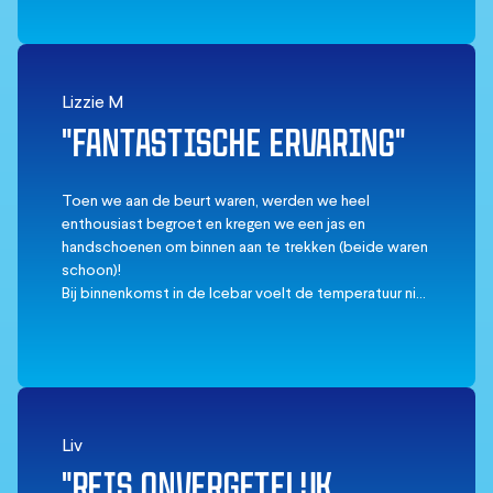
Lizzie M
"FANTASTISCHE ERVARING"
Toen we aan de beurt waren, werden we heel
enthousiast begroet en kregen we een jas en
handschoenen om binnen aan te trekken (beide waren
schoon)!
Bij binnenkomst in de Icebar voelt de temperatuur niet
slecht aan, het is duidelijk koud, maar niet te extreem.
We kregen onze drankjes in bekers van ijs en hadden
daarna ruim de tijd om foto's te maken en van onze
drankjes te genieten!
Toen we onze twee drankjes op hadden (we waren
helemaal niet gehaast) verlieten we de Icebar, want op
Liv
dat moment voel je de kou pas echt! Vooral mijn
"REIS ONVERGETELIJK
handen waren ijskoud! En ook mijn voeten waren echt