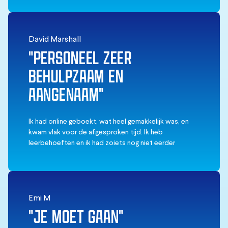
David Marshall
"PERSONEEL ZEER
BEHULPZAAM EN
AANGENAAM"
Ik had online geboekt, wat heel gemakkelijk was, en
kwam vlak voor de afgesproken tijd. Ik heb
leerbehoeften en ik had zoiets nog niet eerder
gedaan, maar ik genoot van de hulp van het personeel
en ze zorgden voor me, ook al ging ik alleen naar
binnen. De gids was grappig en hielp me met de
drankjes. Ik zou zeker nog een keer gaan.
Emi M
"JE MOET GAAN"