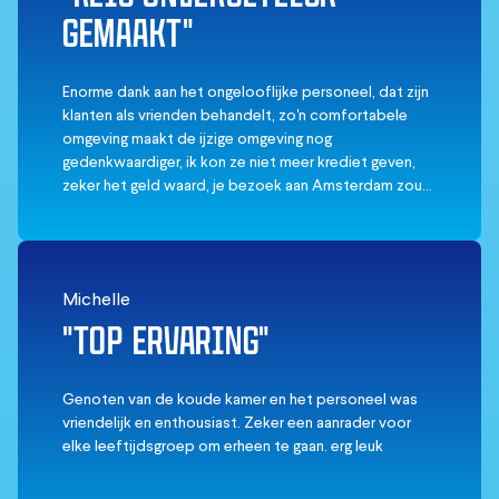
koud, maar ik had alleen maar Converse aan!
GEMAAKT"
We werden toen uitgenodigd om nog wat langer te
relaxen in de hoofdbar voordat we onze weg terug
naar het hotel vervolgden!
Enorme dank aan het ongelooflijke personeel, dat zijn
Het was een geweldige ervaring, heeft briljant,
klanten als vrienden behandelt, zo'n comfortabele
enthousiast personeel en is zeker een must-do in
omgeving maakt de ijzige omgeving nog
Amsterdam!
gedenkwaardiger, ik kon ze niet meer krediet geven,
zeker het geld waard, je bezoek aan Amsterdam zou
niet gemaakt zijn zonder de ijsbar.
Michelle
"TOP ERVARING"
Genoten van de koude kamer en het personeel was
vriendelijk en enthousiast. Zeker een aanrader voor
elke leeftijdsgroep om erheen te gaan. erg leuk