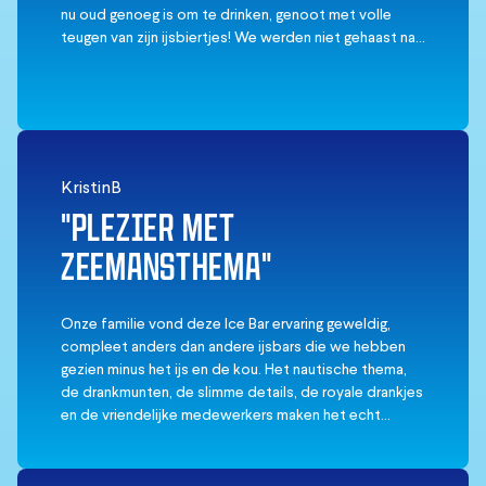
nu oud genoeg is om te drinken, genoot met volle
teugen van zijn ijsbiertjes! We werden niet gehaast na
ons tijdslot en het personeel probeerde er allemaal
een leuke ervaring van te maken! Om te beleven voor
de lol - er is niets diepgaands of zinvols aan!
KristinB
"PLEZIER MET
ZEEMANSTHEMA"
Onze familie vond deze Ice Bar ervaring geweldig,
compleet anders dan andere ijsbars die we hebben
gezien minus het ijs en de kou. Het nautische thema,
de drankmunten, de slimme details, de royale drankjes
en de vriendelijke medewerkers maken het echt
onvergetelijk. Boris was onze favoriete groeter en
barman. Hij was een giller! We hebben gelachen,
gedanst en plezier gemaakt tot de vorst zich in onze