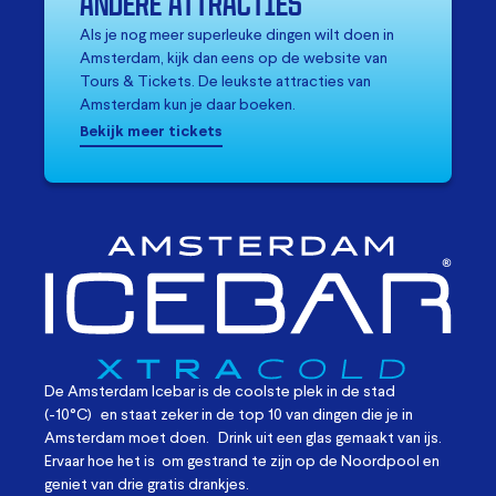
ANDERE ATTRACTIES
Als je nog meer superleuke dingen wilt doen in
Amsterdam, kijk dan eens op de website van
Tours & Tickets. De leukste attracties van
Amsterdam kun je daar boeken.
Bekijk meer tickets
De Amsterdam Icebar is de coolste plek in de stad
(-10°C)
en staat zeker in de top 10 van dingen die je in
Amsterdam moet doen.
Drink uit een glas gemaakt van ijs.
Ervaar hoe het is
om gestrand te zijn op de Noordpool en
geniet van drie gratis drankjes.