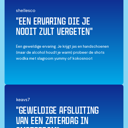
botten nestelde. De professionele foto's waren een
shellesco
leuk extraatje. We kozen er een om te kopen, hoewel
we er zelf ook genoeg maakten. Gasten hebben
"EEN ERVARING DIE JE
natuurlijk beperkte tijd in het ijs, maar niet in de grote
NOOIT ZULT VERGETEN"
loungeruimte. Leuk voor iedereen boven de 18, maar
zeker niet voor kinderen.
Een geweldige ervaring. Je krijgt jas en handschoenen
(maar de alcohol houdt je warm) probeer de shots
wodka met slagroom yummy of kokosnoot
keavs7
"GEWELDIGE AFSLUITING
VAN EEN ZATERDAG IN