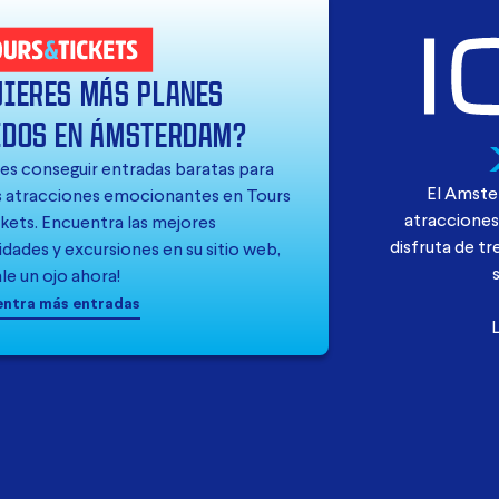
UIERES MÁS PLANES
IDOS EN ÁMSTERDAM?
es conseguir entradas baratas para
El Amster
s atracciones emocionantes en Tours
atracciones
kets. Encuentra las mejores
disfruta de tr
idades y excursiones en su sitio web,
le un ojo ahora!
entra más entradas