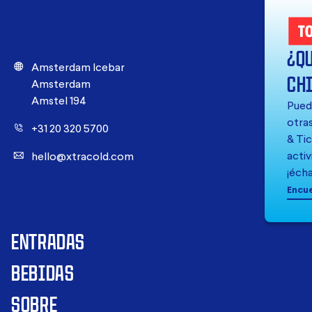
¿Q
Amsterdam Icebar
CH
Amsterdam
Amstel 194
Pued
otra
+31 20 320 5700
& Tic
activ
hello@xtracold.com
¡écha
Encu
ENTRADAS
BEBIDAS
SOBRE